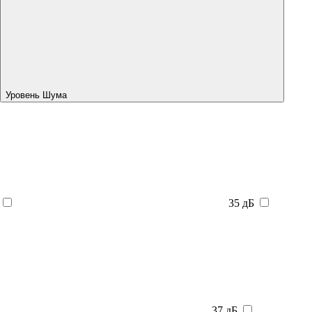
Уровень Шума
35 дБ
37 дБ