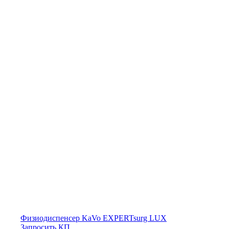
Физиодиспенсер KaVo EXPERTsurg LUX
Запросить КП