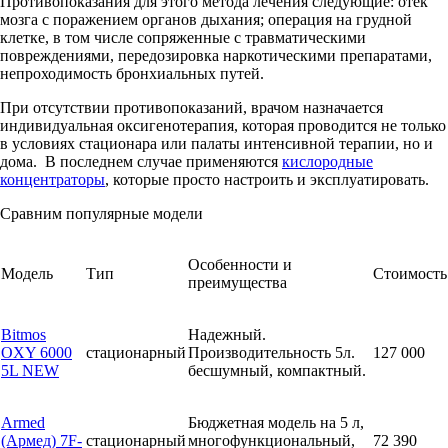
Противопоказания для этого метода лечения следующие: отек
мозга с поражением органов дыхания; операция на грудной
клетке, в том числе сопряженные с травматическими
повреждениями, передозировка наркотическими препаратами,
непроходимость бронхиальных путей.
При отсутствии противопоказаний, врачом назначается
индивидуальная оксигенотерапия, которая проводится не только
в условиях стационара или палаты интенсивной терапии, но и
дома. В последнем случае применяются
кислородные
концентраторы
, которые просто настроить и эксплуатировать.
Сравним популярные модели
Особенности и
Модель
Тип
Стоимость
преимущества
Bitmos
Надежный.
OXY 6000
стационарный
Производительность 5л.
127 000
5L NEW
бесшумный, компактный.
Armed
Бюджетная модель на 5 л,
(Армед) 7F-
стационарный
многофункциональный,
72 390