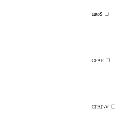
autoS
CPAP
CPAP-V