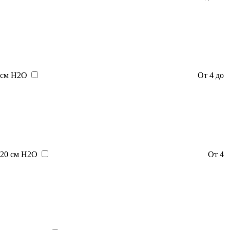
см H2O
От 4 до
20 см H2O
От 4