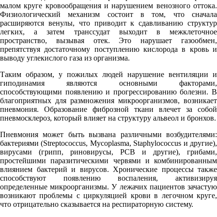
малом круге кровообращения и нарушением венозного оттока.
Физиологический механизм состоит в том, что сначала
расширяются венулы, что приводит к сдавливанию структур
легких, а затем транссудат выходит в межклеточное
пространство, вызывая отек. Это нарушает газообмен,
препятствуя достаточному поступлению кислорода в кровь и
выводу углекислого газа из организма.
Таким образом, у пожилых людей нарушение вентиляции и
гиподинамия являются основными факторами,
способствующими появлению и прогрессированию болезни. В
благоприятных для размножения микроорганизмов, возникает
пневмония. Образование фиброзной ткани влечет за собой
пневмосклероз, который влияет на структуру альвеол и бронхов.
Пневмония может быть вызвана различными возбудителями:
бактериями (Streptococcus, Mycoplasma, Staphylococcus и другие),
вирусами (грипп, риновирусы, РСВ и другие), грибами,
простейшими паразитическими червями и комбинированным
влиянием бактерий и вирусов. Хронические процессы также
способствуют появлению воспаления, активизируя
определенные микроорганизмы. У лежачих пациентов зачастую
возникают проблемы с циркуляцией крови в легочном круге,
что отрицательно сказывается на респираторную систему.