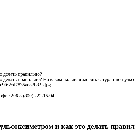
о делать правильно?
о делать правильно?
На каком пальце измерять сатурацию пульсо
7a8e9f62cd7835ae82b82b.jpg
 офис 206
8 (800) 222-15-94
ульсоксиметром и как это делать прави