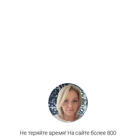
Услуги
Сервисный центр
Кабинеты под ключ
Каталог
УЗИ аппараты
CPAP аппараты
Аппараты ИВЛ | НВЛ
Концентраторы кислорода
Эндоскопическое оборудование
Кислородные миксеры и коктейлеры
Работаем: С 9.00 до 22.00 без выходных