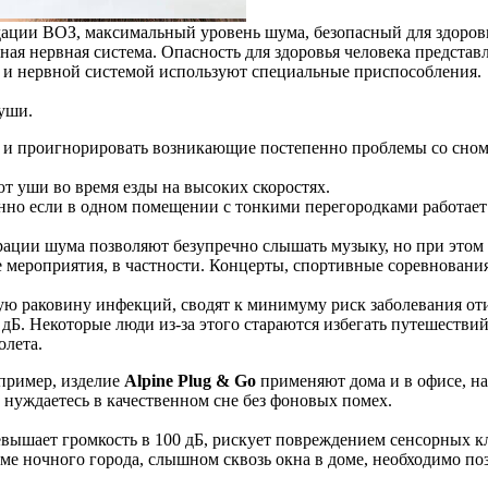
ции ВОЗ, максимальный уровень шума, безопасный для здоровья
ьная нервная система. Опасность для здоровья человека предста
ом и нервной системой используют специальные приспособления.
уши.
м и проигнорировать возникающие постепенно проблемы со сном.
 уши во время езды на высоких скоростях.
но если в одном помещении с тонкими перегородками работает
ации шума позволяют безупречно слышать музыку, но при этом 
мероприятия, в частности. Концерты, спортивные соревнования
 раковину инфекций, сводят к минимуму риск заболевания оти
5 дБ. Некоторые люди из-за этого стараются избегать путешес
олета.
пример, изделие
Alpine Plug & Go
применяют дома и в офисе, на
ы нуждаетесь в качественном сне без фоновых помех.
евышает громкость в 100 дБ, рискует повреждением сенсорных кл
ме ночного города, слышном сквозь окна в доме, необходимо поз