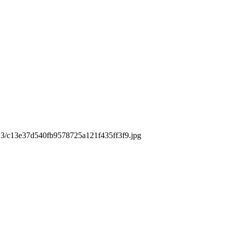
k/c13/c13e37d540fb9578725a121f435ff3f9.jpg