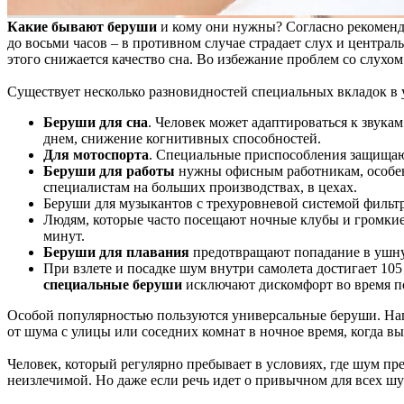
Какие бывают беруши
и кому они нужны? Согласно рекоменда
до восьми часов – в противном случае страдает слух и централ
этого снижается качество сна. Во избежание проблем со слух
Существует несколько разновидностей специальных вкладок в 
Беруши для сна
. Человек может адаптироваться к звука
днем, снижение когнитивных способностей.
Для мотоспорта
. Специальные приспособления защищают
Беруши для работы
нужны офисным работникам, особен
специалистам на больших производствах, в цехах.
Беруши для музыкантов с трехуровневой системой фильтр
Людям, которые часто посещают ночные клубы и громкие 
минут.
Беруши для плавания
предотвращают попадание в ушную
При взлете и посадке шум внутри самолета достигает 10
специальные беруши
исключают дискомфорт во время п
Особой популярностью пользуются универсальные беруши. На
от шума с улицы или соседних комнат в ночное время, когда в
Человек, который регулярно пребывает в условиях, где шум пр
неизлечимой. Но даже если речь идет о привычном для всех шу