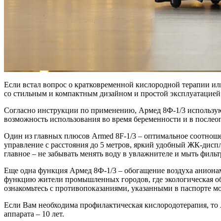
Если встал вопрос о кратковременной кислородной терапии и
со стильным и компактным дизайном и простой эксплуатацией.
Согласно инструкции по применению, Армед 8Ф-1/3 использую
возможность использования во время беременности и в послео
Один из главных плюсов Armed 8F-1/3 – оптимальное соотнош
управление с расстояния до 5 метров, яркий удобный ЖК-дисп
главное – не забывать менять воду в увлажнителе и мыть филь
Еще одна функция Армед 8Ф-1/3 – обогащение воздуха анионам
функцию жители промышленных городов, где экологическая обс
ознакомьтесь с противопоказаниями, указанными в паспорте м
Если Вам необходима профилактическая кислородотерапия, то
аппарата – 10 лет.