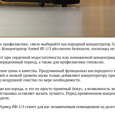
ли профилактике, смело выбирайте кислородный концентратор А
 Концентратор Armed 8F-1/3 абсолютно безопасен, поскольку не
т при сердечной недостаточности или пониженной концентраци
перационный период, а также для профилактики гипоксии.
ение цены и качества. Продуманный функционал кислородного 
лей и низкий уровень шума только добавляют концентратору при
тр воздушной очистки по мере необходимости.
и кислорода, и это не просто приятный бонус, а возможность з
тановка оставляет желать лучшего. Перед применением концент
одели.
 Армед 8Ф-1/3 станет для вас незаменимым помощником на долги