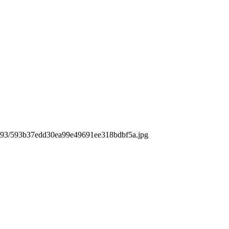
ck/593/593b37edd30ea99e49691ee318bdbf5a.jpg