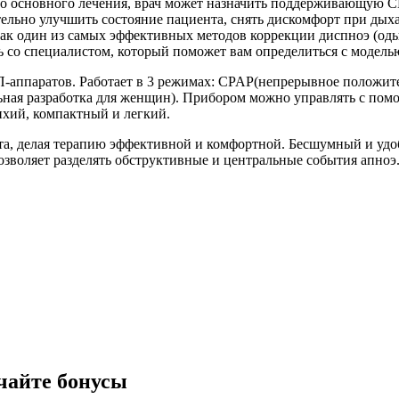
мимо основного лечения, врач может назначить поддерживающую
ельно улучшить состояние пациента, снять дискомфорт при дыха
как один из самых эффективных методов коррекции диспноэ (о
сь со специалистом, который поможет вам определиться с модел
ппаратов. Работает в 3 режимах: CPAP(непрерывное положитель
льная разработка для женщин). Прибором можно управлять с пом
ихий, компактный и легкий.
та, делая терапию эффективной и комфортной. Бесшумный и удоб
озволяет разделять обструктивные и центральные события апн
чайте бонусы