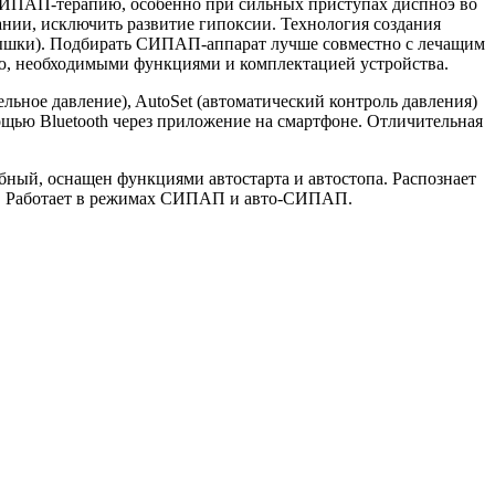
 СИПАП-терапию, особенно при сильных приступах диспноэ во
нии, исключить развитие гипоксии. Технология создания
дышки). Подбирать СИПАП-аппарат лучше совместно с лечащим
ью, необходимыми функциями и комплектацией устройства.
ное давление), AutoSet (автоматический контроль давления)
ощью Bluetooth через приложение на смартфоне. Отличительная
ный, оснащен функциями автостарта и автостопа. Распознает
оэ. Работает в режимах СИПАП и авто-СИПАП.