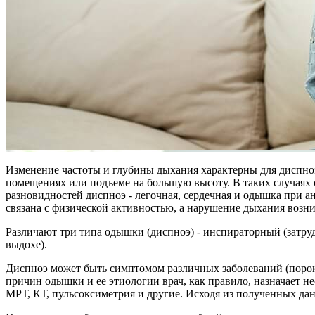
Изменение частоты и глубины дыхания характерны для диспно
помещениях или подъеме на большую высоту. В таких случаях 
разновидностей диспноэ - легочная, сердечная и одышка при а
связана с физической активностью, а нарушение дыхания возник
Различают три типа одышки (диспноэ) - инспираторный (затру
выдохе).
Диспноэ может быть симптомом различных заболеваний (порок
причин одышки и ее этиологии врач, как правило, назначает н
МРТ, КТ, пульсоксиметрия и другие. Исходя из полученных да