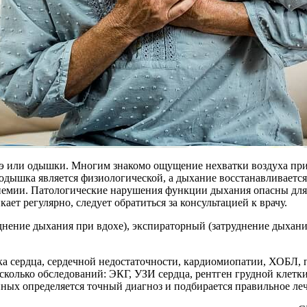
э или одышки. Многим знакомо ощущение нехватки воздуха при
одышка является физиологической, а дыхание восстанавливается
немии. Патологические нарушения функции дыхания опасны для ч
ает регулярно, следует обратиться за консультацией к врачу.
днение дыхания при вдохе), экспираторный (затруднение дыхани
а сердца, сердечной недостаточности, кардиомиопатии, ХОБЛ, 
есколько обследований: ЭКГ, УЗИ сердца, рентген грудной клетк
нных определяется точный диагноз и подбирается правильное ле