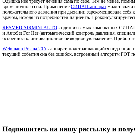
Одышка нее требует лечения сама по себе. Тем не менее, по
время ночного сна. Применение
СИПАП-аппарат
может значит
положительного давления при дыхании зарекомендовала себя 
врачом, исходя из потребностей пациента. Проконсультируйте
RESMED AIRMINI AUTO
- один из самых компактных СИПАП-а
и AutoSet For Her (автоматический контроль давления, специа
особенность: инновационное безводное увлажнение. Прибор т
Weinmann Prisma 20A
- аппарат, подстраивающийся под пациен
текущий события сна без ошибок, встроенный алгоритм FOT п
Подпишитесь на нашу рассылку и полу