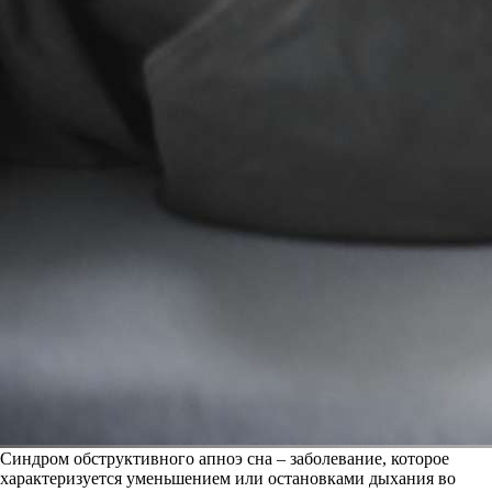
Синдром обструктивного апноэ сна – заболевание, которое
характеризуется уменьшением или остановками дыхания во