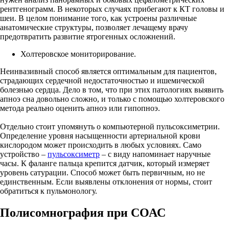
рентгенограмм. В некоторых случаях прибегают к КТ головы и
шеи. В целом понимание того, как устроены различные
анатомические структуры, позволяет лечащему врачу
предотвратить развитие ятрогенных осложнений.
Холтеровское мониторирование.
Неинвазивный способ является оптимальным для пациентов,
страдающих сердечной недостаточностью и ишемической
болезнью сердца. Дело в том, что при этих патологиях выявить
апноэ сна довольно сложно, и только с помощью холтеровского
метода реально оценить апноэ или гипопноэ.
Отдельно стоит упомянуть о компьютерной пульсоксиметрии.
Определение уровня насыщенности артериальной крови
кислородом может происходить в любых условиях. Само
устройство –
пульсоксиметр
– с виду напоминает наручные
часы. К фаланге пальца крепится датчик, который измеряет
уровень сатурации. Способ может быть первичным, но не
единственным. Если выявлены отклонения от нормы, стоит
обратиться к пульмонологу.
Полисомнография при СОАС