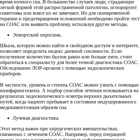
время ночного сна. В большинстве случаев люди, страдающие
легкой формой этой распространенной патологии, игнорируют
симптомы или вовсе их не замечают. Но для своевременной
терапии и предотвращения осложнений необходимо пройти тест
на СОАС или выявить проблему, используя другие методы.
Эпвортский опросник.
Шкала, которую можно найти в свободном доступе в интернете,
позволяет определить индекс дневной сонливости. Если
полученное количество баллов равно или больше пяти, стоит
обратиться к специалисту для более точной диагностики СОАС.
Обследование ЛОР-органов с помощью эндоскопических
приборов.
В частности, уровень и степень СОАС можно узнать с помощью
назофарингоскопа. А подбор способов лечения основывается на
результатах эндоскопического осмотра верхних дыхательных
путей, когда пациент пребывает в состоянии индуцированного
медикаментозным образом сна.
Лучевая диагностика.
Этот метод важен при хирургических вмешательствах,
связанных с лечением СОАС. Например, перед операцией
нужен анализ панорамных и боковых цефалометрических