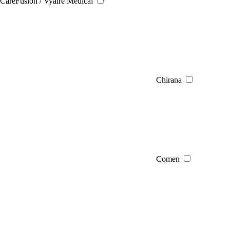
CareFusion / Vyaire Medical
Chirana
Comen