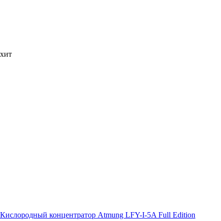
хит
Кислородный концентратор Atmung LFY-I-5A Full Edition