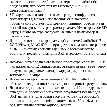
емкости обеспечивает 3 часа непрерывной работы без
подзарядки, что соответствует проведению 250
электрокардиографий.
SD карта памяти (аналогичная карте для цифрового
фотоаппарата) может использоваться в качестве
портативной системы для хранения данных, обеспечивая
легкий доступ к электрокардиограммам. Имея при себе SD
карту, можно быстро загрузить данные в компьютер и
распечатать.
При подключении к программной системе CardioSoft™
ECG Viewer, MAC 600 превращается в комплекс по работе
с ЭКГ и систему хранения данных с возможностью
доступа к архиву с тысячами ЭКГ и возможностью поиска
по пациенту.
Возможность предварительного просмотра кривых ЭКГ и
интерпретация 12 стандартных отведений дает врачу одну
из лучших цифровых электрокардиографических
технологий в мире.
Испытанная программа анализа ЭКГ Marquette 12SL
обеспечивает диагностическую достоверность результатов.
Дисплей, одновременно показывающий 12 стандартных
отведений, обеспечивает четкие результаты без вывода
ЭКГ на печать. Благодаря этому в условиях городской
клиники аппарат способен экономить до 59 кг бумаги в
год, что эквивалентно одному дереву.