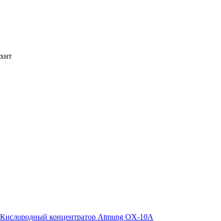
хит
Кислородный концентратор Atmung OX-10A