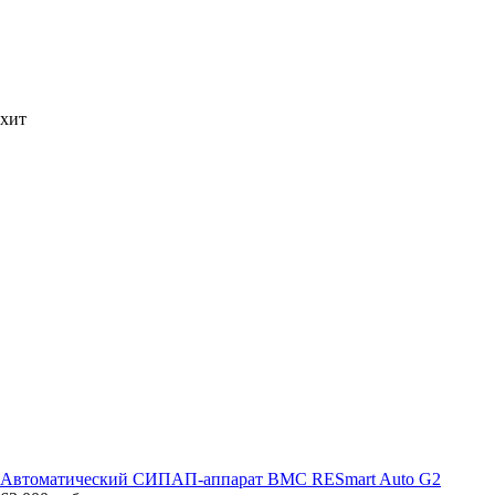
хит
Автоматический СИПАП-аппарат BMC RESmart Auto G2