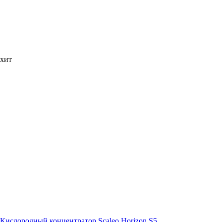
хит
Кислородный концентратор Scaleo Horizon S5