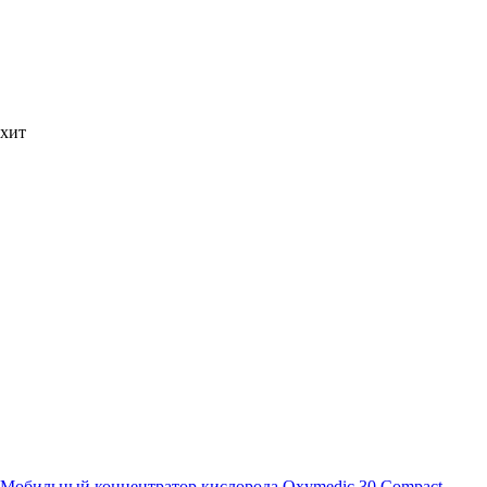
хит
Мобильный концентратор кислорода Oxymedic 30 Compact