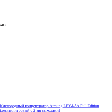
хит
Кислородный концентратор Atmung LFY-I-5A Full Edition
(десятилитровый с 2-мя выходами)