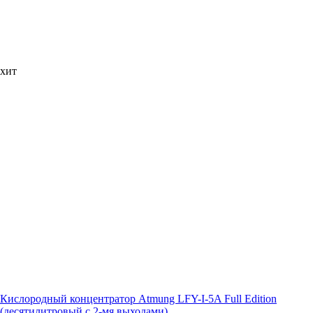
хит
Кислородный концентратор Atmung LFY-I-5A Full Edition
(десятилитровый с 2-мя выходами)