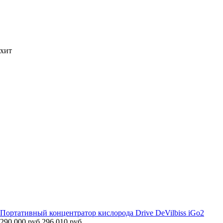
хит
Портативный концентратор кислорода Drive DeVilbiss iGo2
290 000 руб.
296 010 руб.