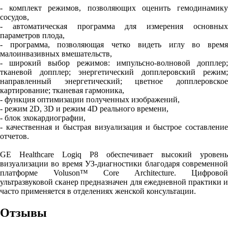
- комплект режимов, позволяющих оценить гемодинамику
сосудов,
- автоматическая программа для измерения основных
параметров плода,
- программа, позволяющая четко видеть иглу во время
малоинвазивных вмешательств,
- широкий выбор режимов: импульсно-волновой допплер;
тканевой допплер; энергетический допплеровский режим;
направленный энергетический; цветное допплеровское
картирование; тканевая гармоника,
- функция оптимизации полученных изображений,
- режим 2D, 3D и режим 4D реального времени,
- блок эхокардиографии,
- качественная и быстрая визуализация и быстрое составление
отчетов.
GE Healthcare Logiq P8 обеспечивает высокий уровень
визуализации во время УЗ-диагностики благодаря современной
платформе Voluson™ Core Architecture. Цифровой
ультразвуковой сканер предназначен для ежедневной практики и
часто применяется в отделениях женской консультации.
Отзывы