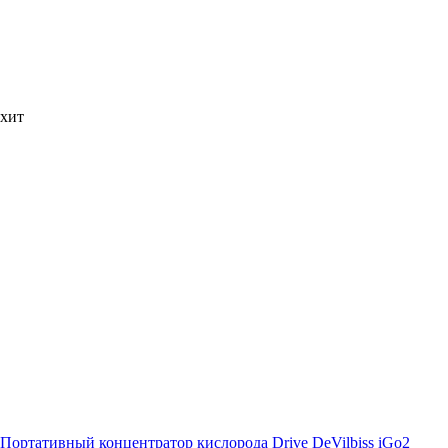
хит
Портативный концентратор кислорода Drive DeVilbiss iGo2