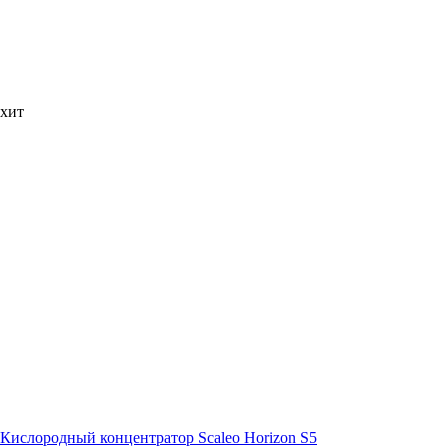
хит
Кислородный концентратор Scaleo Horizon S5