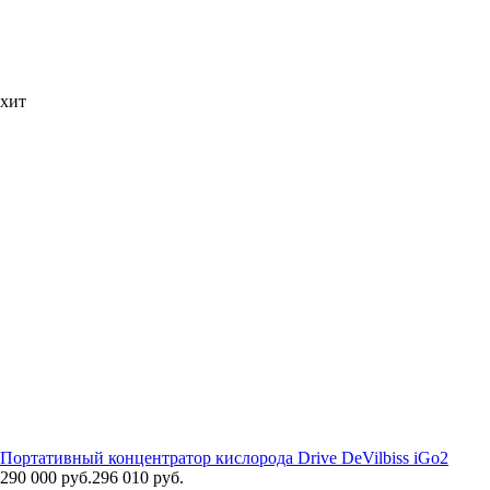
хит
Портативный концентратор кислорода Drive DeVilbiss iGo2
290 000 руб.
296 010 руб.