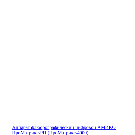
Аппарат флюорографический цифровой АМИКО
ПроМатрикс-РП (ПроМатрикс-4000)