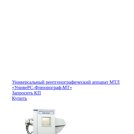
Универсальный рентгенографический аппарат МТЛ
«УнивеРС-Флюорограф-МТ»
Запросить КП
Купить