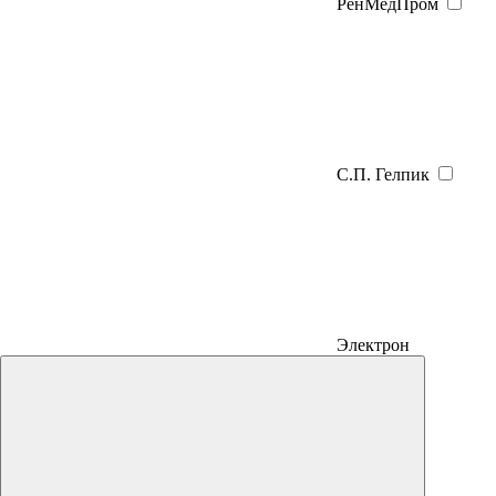
РенМедПром
С.П. Гелпик
Электрон