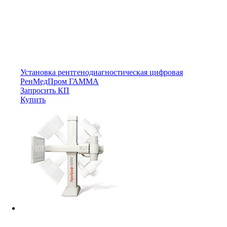
Установка рентгенодиагностическая цифровая
РенМедПром ГАММА
Запросить КП
Купить