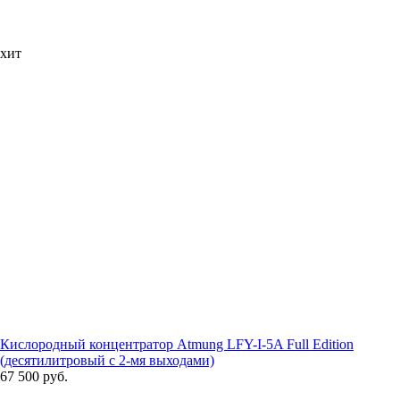
хит
Кислородный концентратор Atmung LFY-I-5A Full Edition
(десятилитровый с 2-мя выходами)
67 500 руб.