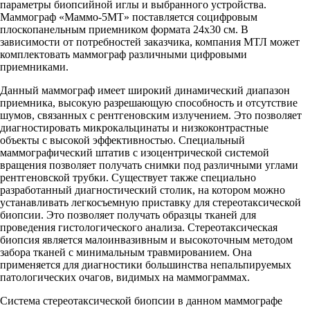
параметры биопсийной иглы и выбранного устройства.
Маммограф «Маммо-5МТ» поставляется социфровым
плоскопанельным приемником формата 24х30 см. В
зависимости от потребностей заказчика, компания МТЛ может
комплектовать маммограф различными цифровыми
приемниками.
Данный маммограф имеет широкий динамический диапазон
приемника, высокую разрешающую способность и отсутствие
шумов, связанных с рентгеновским излучением. Это позволяет
диагностировать микрокальцинаты и низкоконтрастные
объекты с высокой эффективностью. Специальный
маммографический штатив с изоцентрической системой
вращения позволяет получать снимки под различными углами
рентгеновской трубки. Существует также специально
разработанный диагностический столик, на котором можно
устанавливать легкосъемную приставку для стереотаксической
биопсии. Это позволяет получать образцы тканей для
проведения гистологического анализа. Стереотаксическая
биопсия является малоинвазивным и высокоточным методом
забора тканей с минимальным травмированием. Она
применяется для диагностики большинства непальпируемых
патологических очагов, видимых на маммограммах.
Система стереотаксической биопсии в данном маммографе