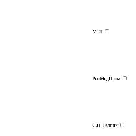
МТЛ
РенМедПром
С.П. Гелпик