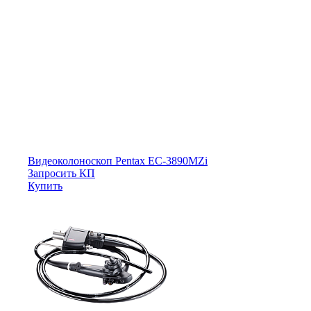
Видеоколоноскоп Pentax EC-3890MZi
Запросить КП
Купить