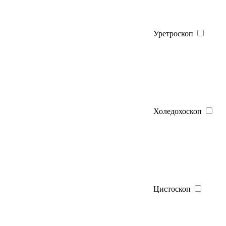
Уретроскоп
Холедохоскоп
Цистоскоп