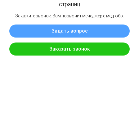
8 л
Для чего:
Для
кислородных баров