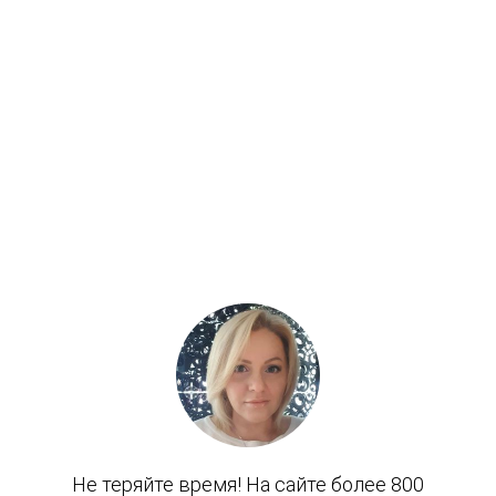
4 литра
40 л
5 л