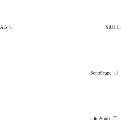
AG
SIUI
SonoScape
UltraSonix