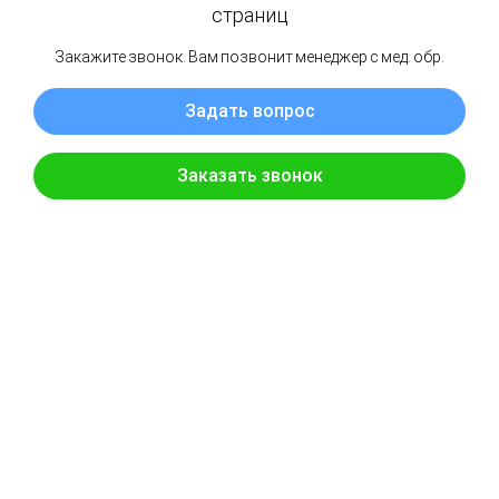
Hitachi
iLivtouch
Mindray