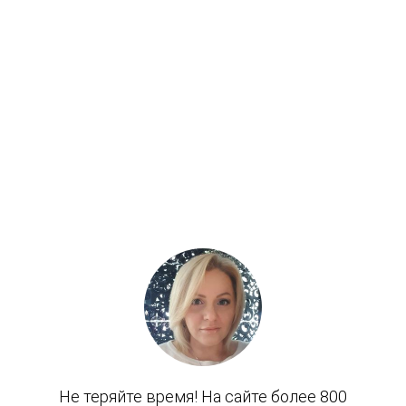
Fujifilm
GE Healthcare
Healcerion