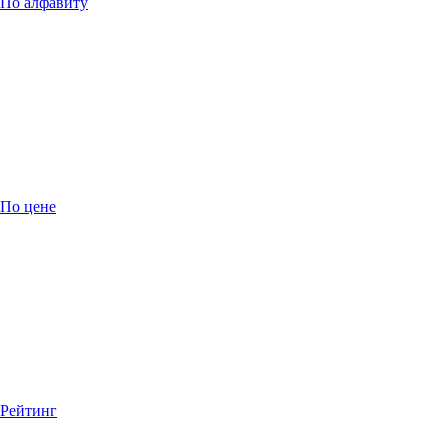
По алфавиту
По цене
Рейтинг