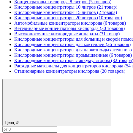
Концентраторы кислорода 8 литров (5 товаров)
Кислородные концентраторы 10 литров (21 товар)
Кислородные концентраторы 15 литров (2 товара)
Кислородные концентраторы 20 литров (10 товаров)
Автомобильные концентраторы кислорода (6 товаров)
Ветеринарные концентраторы кислорода (30 товаров)
Высокопоточные кислородные аппараты (31 товар)
Кислородные концентраторы для больниц и скорой помощ
Кислородные концентраторы для коктейлей (26 товаров)
Кислородные концентраторы для наркозно-дыхательного а
Кислородные концентраторы промышленные (6 товаров)
Кислородные концентраторы с аккумулятором (32 товара
Расходные материалы для концентраторов кислорода (54 
Стационарные концентраторы кислорода (20 товаров)
Цена, ₽