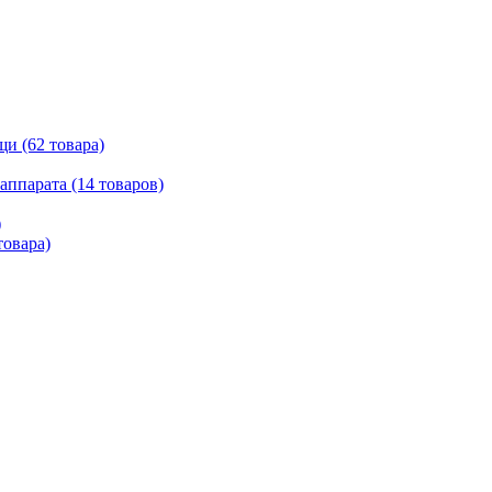
и (62 товара)
ппарата (14 товаров)
)
товара)